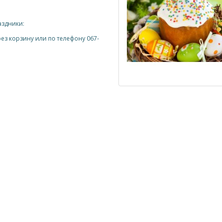
аздники:
рез корзину или по телефону 067-
.