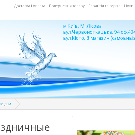
Доставка і оплата
Повернення товару
Гарантія та сервіс
Нови
м.Київ, М. Лісова
вул.Червоноткацька, 94 оф.40
вул.Кіото, 8 магазин (самовивіз
ые дни
аздничные