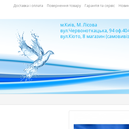
Доставка і оплата
Повернення товару
Гарантія та сервіс
Нови
м.Київ, М. Лісова
вул.Червоноткацька, 94 оф.40
вул.Кіото, 8 магазин (самовивіз