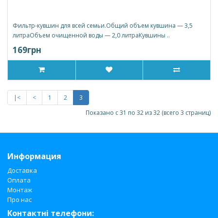
Фильтр-кувшин для всей семьи.Общий объем кувшина — 3,5
литраОбъем очищенной воды — 2,0 литраКувшины ..
169грн
|<
<
1
2
3
Показано с 31 по 32 из 32 (всего 3 страниц)
Информация
Доставка
Оплата
Монтаж
Про нас
Контактні телефони: