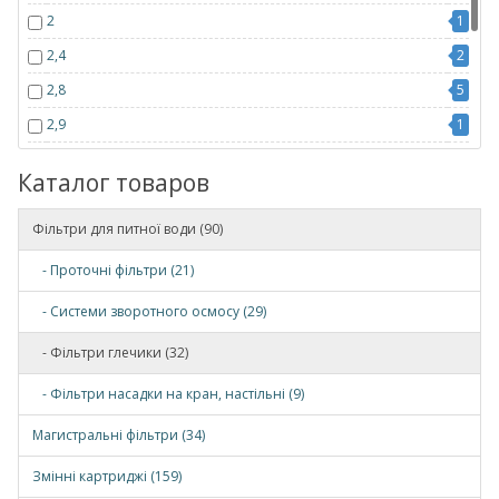
2
1
2,4
2
2,8
5
2,9
1
3
1
Каталог товаров
3,0
4
3,5
5
Фільтри для питної води (90)
3,8
3
- Проточні фільтри (21)
3,9
1
- Системи зворотного осмосу (29)
4
1
- Фільтри глечики (32)
4,2
1
- Фільтри насадки на кран, настільні (9)
5,0
3
Магистральні фільтри (34)
8,2
1
Змінні картриджі (159)