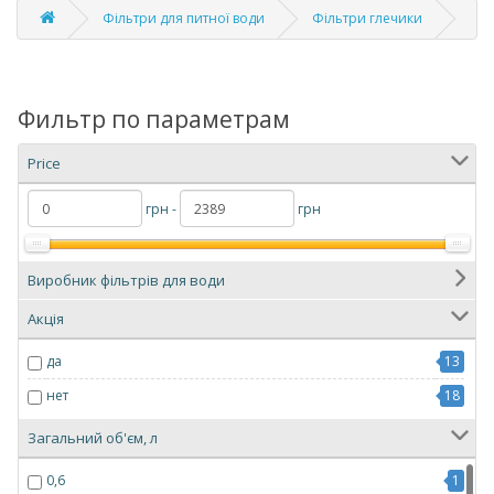
Фільтри для питної води
Фільтри глечики
Фильтр по параметрам
Price
грн -
грн
Виробник фільтрів для води
Акція
да
13
нет
18
Загальний об'єм, л
0,6
1