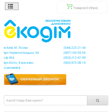
Товаров 0 (0грн)
м.Київ, М. Лісова
(044) 223-21-44
вул.Червоноткацька, 94
(067) 163-58-56
оф.404
(050) 212-67-99
вул.Кіото, 8 магазин
(063) 875-08-19
(самовивіз)