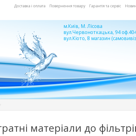
Доставка і оплата
Повернення товару
Гарантія та сервіс
Нови
м.Київ, М. Лісова
вул.Червоноткацька, 94 оф.40
вул.Кіото, 8 магазин (самовивіз
ратні матеріали до фільтрі