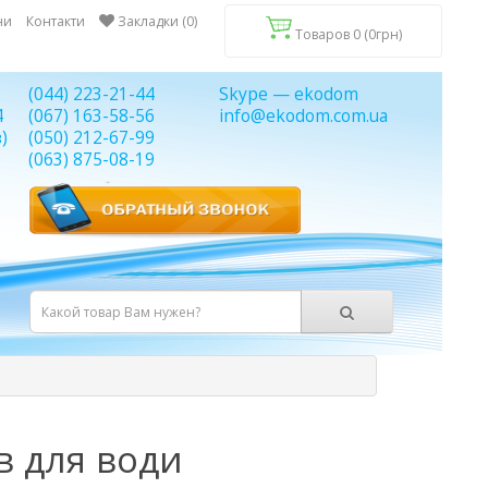
ни
Контакти
Закладки (0)
Товаров 0 (0грн)
(044) 223-21-44
Skype — ekodom
4
(067) 163-58-56
info@ekodom.com.ua
)
(050) 212-67-99
(063) 875-08-19
в для води