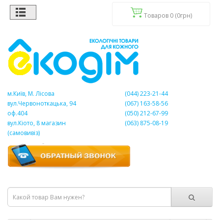
Товаров 0 (0грн)
м.Київ, М. Лісова
(044) 223-21-44
вул.Червоноткацька, 94
(067) 163-58-56
оф.404
(050) 212-67-99
вул.Кіото, 8 магазин
(063) 875-08-19
(самовивіз)