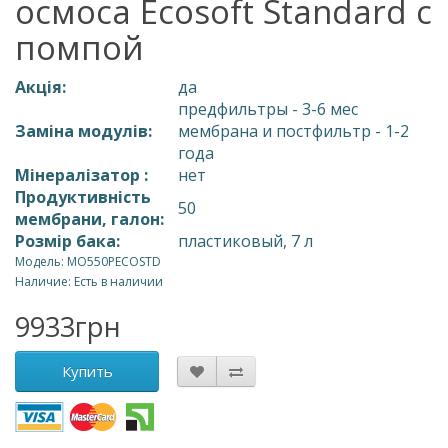
осмоса Ecosoft Standard с
помпой
Акція:
да
предфильтры - 3-6 мес
Заміна модулів:
мембрана и постфильтр - 1-2
года
Мінералізатор :
нет
Продуктивність
50
мембрани, галон:
Розмір бака:
пластиковый, 7 л
Модель: MO550PECOSTD
Наличие: Есть в наличии
9933грн
Купить