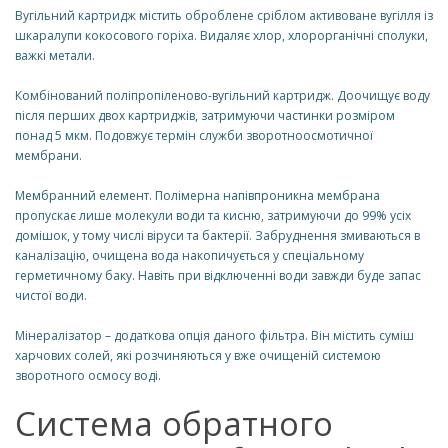
Вугільний картридж містить оброблене сріблом активоване вугілля із
шкаралупи кокосового горіха. Видаляє хлор, хлорорганічні сполуки,
важкі метали.
Комбінований поліпропіленово-вугільний картридж. Доочищує воду
після перших двох картриджів, затримуючи частинки розміром
понад 5 мкм. Подовжує термін служби зворотноосмотичної
мембрани.
Мембранний елемент. Полімерна напівпроникна мембрана
пропускає лише молекули води та кисню, затримуючи до 99% усіх
домішок, у тому числі віруси та бактерії. Забруднення змиваються в
каналізацію, очищена вода накопичується у спеціальному
герметичному баку. Навіть при відключенні води завжди буде запас
чистої води.
Мінералізатор – додаткова опція даного фільтра. Він містить суміш
харчових солей, які розчиняються у вже очищеній системою
зворотного осмосу воді.
Система обратного