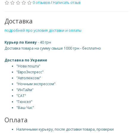
0 отзывов
/
Написать отзыв
Доставка
подробней про условия доставки и оплаты
Курьер по Киеву
- 40 грн
Доставка товара на сумму свыше 1000 грн - бесплатно
Доставка по Украине
"Нова пошта"
"ЕвроЭкспресс"
"Автолюксом"
"Ночным экспрессом"
"ИнТайм"
"САТ"
"Гюнсел"
"Ваш Час"
Оплата
Наличными курьеру, после доставки товара, проверки