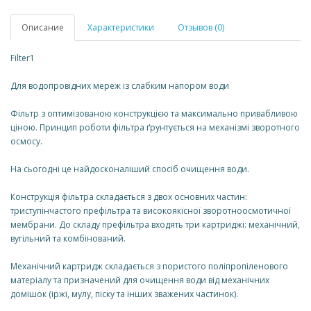
Описание
Характеристики
Отзывов (0)
Filter1
Для водопровідних мереж із слабким напором води
Фільтр з оптимізованою конструкцією та максимально привабливою
ціною. Принцип роботи фільтра ґрунтується на механізмі зворотного
осмосу.
На сьогодні це найдосконаліший спосіб очищення води.
Конструкція фільтра складається з двох основних частин:
триступінчастого префільтра та високоякісної зворотноосмотичної
мембрани. До складу префільтра входять три картриджі: механічний,
вугільний та комбінований.
Механічний картридж складається з пористого поліпропіленового
матеріалу та призначений для очищення води від механічних
домішок (іржі, мулу, піску та інших зважених частинок).