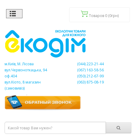
Товаров 0 (0грн)
м.Київ, М. Лісова
(044) 223-21-44
вул.Червоноткацька, 94
(067) 163-58-56
оф.404
(050) 212-67-99
вул.Кіото, 8 магазин
(063) 875-08-19
(самовивіз)