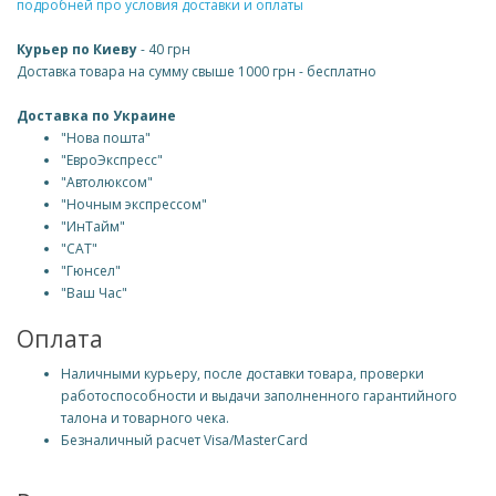
подробней про условия доставки и оплаты
Курьер по Киеву
- 40 грн
Доставка товара на сумму свыше 1000 грн - бесплатно
Доставка по Украине
"Нова пошта"
"ЕвроЭкспресс"
"Автолюксом"
"Ночным экспрессом"
"ИнТайм"
"САТ"
"Гюнсел"
"Ваш Час"
Оплата
Наличными курьеру, после доставки товара, проверки
работоспособности и выдачи заполненного гарантийного
талона и товарного чека.
Безналичный расчет Visa/MasterCard