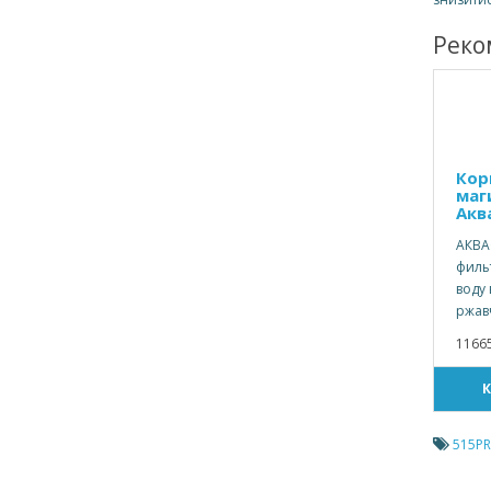
Реко
Кор
маг
Акв
АКВА
филь
воду 
ржав
1166
515P