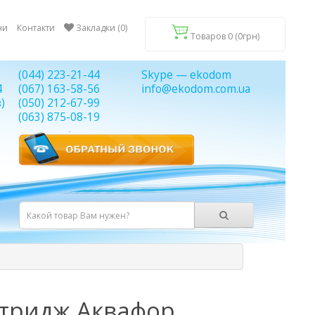
ни
Контакти
Закладки (0)
Товаров 0 (0грн)
(044) 223-21-44
Skype — ekodom
4
(067) 163-58-56
info@ekodom.com.ua
)
(050) 212-67-99
(063) 875-08-19
тридж Аквафор