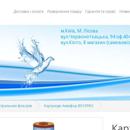
Доставка і оплата
Повернення товару
Гарантія та сервіс
Нови
м.Київ, М. Лісова
вул.Червоноткацька, 94 оф.40
вул.Кіото, 8 магазин (самовивіз
тральних фільтрів
Картридж Аквафор B515PRO
Кар