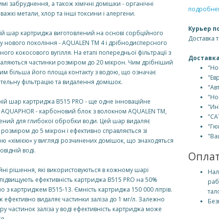
имі забруднення, а також хімічні домішки - органічні
подробней
 важкі метали, хлор та інші токсини і алергени.
Курьер п
й шар картриджа виготовлений на основі сорбційного
Доставка 
у нового покоління - AQUALEN TM 4 і дрібнодисперсного
ного кокосового вугілля. На етапі попередньої фільтрації з
Доставка
аляються частинки розміром до 20 мікрон. Чим дрібніший
"Но
 тим більша його площа контакту з водою, що означає
"Ев
тельну фільтрацію та видалення домішок.
"Ав
"Но
ій шар картриджа B515 PRO - ще одне інноваційне
"Ин
 AQUAPHOR - карбоновий блок з волокном AQUALEN TM,
"СА
ний для глибокої обробки води. Цей шар видаляє
"Гю
розміром до 5 мікрон і ефективно справляється зі
"Ва
ю «хімією» у вигляді розчинених домішок, що знаходяться
овідній воді.
Опла
йні рішення, які використовуються в кожному шарі
Нал
 підвищують ефективність картриджа B515 PRO на 50%
раб
о з картриджем B515-13. Ємність картриджа 150 000 літрів.
тал
 ефективно видаляє частинки заліза до 1 мг/л. Залежно
Без
іру частинок заліза у воді ефективність картриджа може
я.