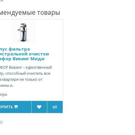
мендуемые товары
пус фильтра
истральной очистки
афор Викинг Миди
ФОР Викинг – единственный
тр, способный очистить всю
в квартире не только от
чины и..
5грн
КУПИТЬ
RO