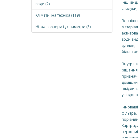
інші вид
води (2)
сполуки,
Кліматична техніка (119)
Зовнішні
Нітрат-тестери і дозиметри (3)
матеріал
активова
води вид
вугілля,
більш ре
Внутрішн
рішення
призначе
домішки 
шкідливо
у водопр
Інноваці
фільтра,
порівнян
Картридж
від розм
знизитис