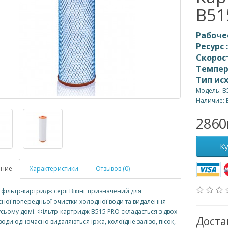
B51
Рабоче
Ресурс 
Скорос
Темпер
Тип ис
Модель: 
Наличие: 
2860
К
ание
Характеристики
Отзывов (0)
фільтр-картридж серії Вікінг призначений для
ної попередньої очистки холодної води та видалення
 усьому домі. Фільтр-картридж В515 PRO складається з двох
Доста
 води одночасно видаляються іржа, колоїдне залізо, пісок,