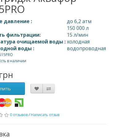
5PRO
е давление :
до 6,2 атм
:
150 000 л
ть фильтрации:
15 л/мин
атура очищаемой воды :
холодная
ходной воды :
водопроводная
B515PRO
Есть в наличии
грн
упить
0 отзывов
/
Написать отзыв
вка