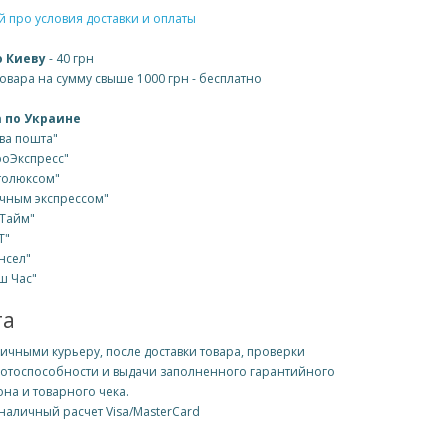
 про условия доставки и оплаты
о Киеву
- 40 грн
товара на сумму свыше 1000 грн - бесплатно
 по Украине
ва пошта"
роЭкспресс"
толюксом"
чным экспрессом"
Тайм"
Т"
нсел"
ш Час"
та
ичными курьеру, после доставки товара, проверки
отоспособности и выдачи заполненного гарантийного
она и товарного чека.
наличный расчет Visa/MasterCard