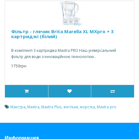
Фільтр - глечик Brita Marella XL MXpro + 3
картриджі (білий)
В комплекті 3 картриджа Maxtra PRO Наш універсальний
фільтр для води з інноваційною технологією..
1750грн
Макстра
,
Maxtra
,
Maxtra Plus
,
жесткая
,
жорстка
,
Maxtra pro
Информация