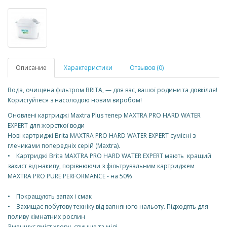
Описание
Характеристики
Отзывов (0)
Вода, очищена фільтром BRITA, — для вас, вашої родини та довкілля!
Користуйтеся з насолодою новим виробом!
Оновлені картриджі Maxtra Plus тепер MAXTRA PRO HARD WATER
EXPERT для жорсткої води
Нові картриджі Brita MAXTRA PRO HARD WATER EXPERT сумісні з
глечиками попередніх серій (Maxtra).
• Картриджі Brita MAXTRA PRO HARD WATER EXPERT мають кращий
захист від накипу, порівнюючи з фільтрувальним картриджем
MAXTRA PRO PURE PERFORMANCE - на 50%
• Покращують запах і смак
• Захищає побутову техніку від вапняного нальоту. Підходять для
поливу кімнатних рослин
Зменшує вміст хлору, свинцю та міді