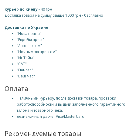
Курьер по Киеву
- 40 грн
Доставка товара на сумму свыше 1000 грн - бесплатно
Доставка по Украине
"Нова пошта"
"ЕвроЭкспресс"
"Автолюксом"
"Ночным экспрессом"
"ИнТайм"
"САТ"
"Гюнсел"
"Ваш Час"
Оплата
Наличными курьеру, после доставки товара, проверки
работоспособности и выдачи заполненного гарантийного
талона и товарного чека.
Безналичный расчет Visa/MasterCard
Рекомендуемые товары