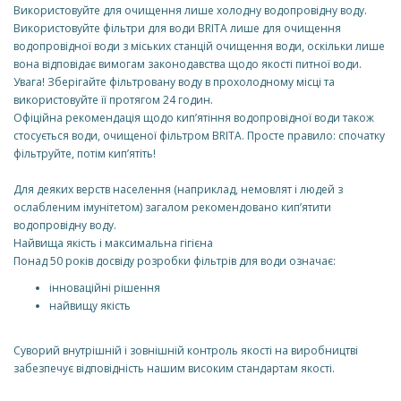
Використовуйте для очищення лише холодну водопровідну воду.
Використовуйте фільтри для води BRITA лише для очищення
водопровідної води з міських станцій очищення води, оскільки лише
вона відповідає вимогам законодавства щодо якості питної води.
Увага! Зберігайте фільтровану воду в прохолодному місці та
використовуйте її протягом 24 годин.
Офіційна рекомендація щодо кип’ятіння водопровідної води також
стосується води, очищеної фільтром BRITA. Просте правило: спочатку
фільтруйте, потім кип’ятіть!
Для деяких верств населення (наприклад, немовлят і людей з
ослабленим імунітетом) загалом рекомендовано кип’ятити
водопровідну воду.
Найвища якість і максимальна гігієна
Понад 50 років досвіду розробки фільтрів для води означає:
інноваційні рішення
найвищу якість
Суворий внутрішній і зовнішній контроль якості на виробництві
забезпечує відповідність нашим високим стандартам якості.