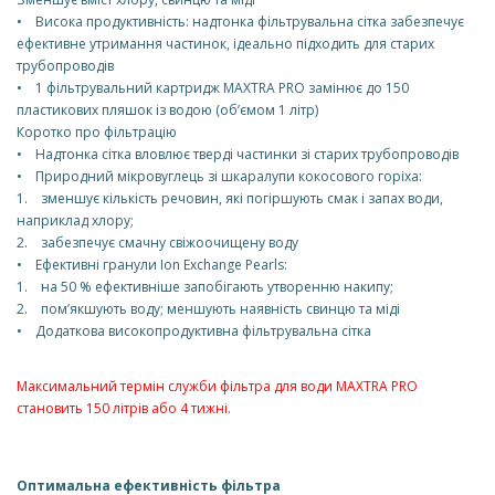
• Висока продуктивність: надтонка фільтрувальна сітка забезпечує
ефективне утримання частинок, ідеально підходить для старих
трубопроводів
• 1 фільтрувальний картридж MAXTRA PRO замінює до 150
пластикових пляшок із водою (об’ємом 1 літр)
Коротко про фільтрацію
• Надтонка сітка вловлює тверді частинки зі старих трубопроводів
• Природний мікровуглець зі шкаралупи кокосового горіха:
1. зменшує кількість речовин, які погіршують смак і запах води,
наприклад хлору;
2. забезпечує смачну свіжоочищену воду
• Ефективні гранули Ion Exchange Pearls:
1. на 50 % ефективніше запобігають утворенню накипу;
2. пом’якшують воду; меншують наявність свинцю та міді
• Додаткова високопродуктивна фільтрувальна сітка
Максимальний термін служби фільтра для води MAXTRA PRO
становить 150 літрів або 4 тижні.
Оптимальна ефективність фільтра