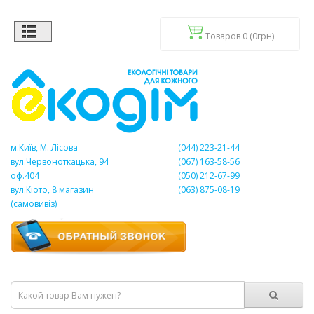
Товаров 0 (0грн)
м.Київ, М. Лісова
(044) 223-21-44
вул.Червоноткацька, 94
(067) 163-58-56
оф.404
(050) 212-67-99
вул.Кіото, 8 магазин
(063) 875-08-19
(самовивіз)