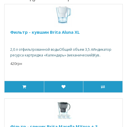
Фильтр - кувшин Brita Aluna XL
2,0 л отфильтрованной водыОбщий объем 3,5 лИндикатор
ресурса картриджа «Календарь» (механический)Кув..
420грн
Фільтр - глечик Brita Marella MXpro + 3