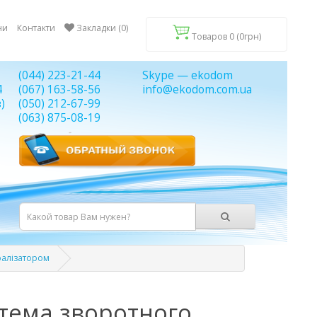
ни
Контакти
Закладки (0)
Товаров 0 (0грн)
(044) 223-21-44
Skype — ekodom
4
(067) 163-58-56
info@ekodom.com.ua
)
(050) 212-67-99
(063) 875-08-19
ралізатором
тема зворотного