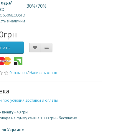
вода/
30%/70%
::
MO650MECOSTD
Есть в наличии
0грн
упить
0 отзывов
/
Написать отзыв
вка
 про условия доставки и оплаты
о Киеву
- 40 грн
товара на сумму свыше 1000 грн - бесплатно
 по Украине