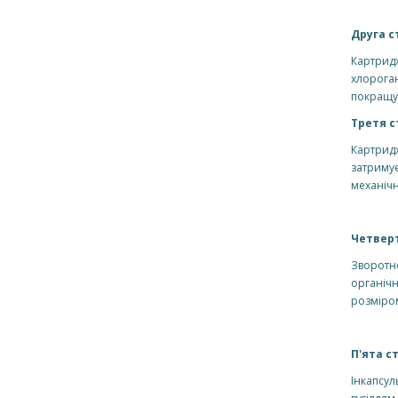
Друга с
Картридж
хлороган
покращує
Третя с
Картрид
затримує
механічн
Четверт
Зворотн
органічн
розміро
П'ята с
Інкапсул