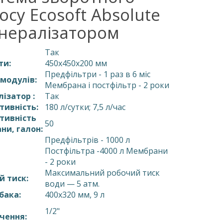
осу Ecosoft Absolute
інералізатором
Так
ти:
450х450х200 мм
Предфільтри - 1 раз в 6 міс
 модулів:
Мембрана і постфільтр - 2 роки
лізатор :
Так
тивність:
180 л/сутки; 7,5 л/час
тивність
50
ни, галон:
Предфільтрів - 1000 л
:
Постфільтра -4000 л Мембрани
- 2 роки
Максимальний робочий тиск
й тиск:
води — 5 атм.
 бака:
400х320 мм, 9 л
1/2"
чення: