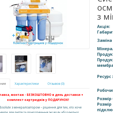
осм
з м
Акція:
Габари
Заміна
Мінера
Продук
Продук
мембра
Ресурс 
ание
Характеристики
Отзывов (0)
Робочи
тавка, монтаж - БЕЗКОШТОВНО в день доставки +
Розмір
комплект картриджів у ПОДАРУНОК!
Розмір
Absolute з мінералізатором – рішення для тих, хто хоче
підклю
увати для пиття та приготування їжі воду абсолютної