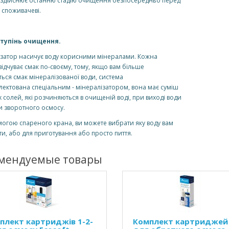
 здійснює останню стадію очищення безпосередньо перед
споживачеві.
тупінь очищення.
затор насичує воду корисними мінералами. Кожна
ідчуває смак по-своєму, тому, якщо вам більше
ься смак мінералізованої води, система
ектована спеціальним - мінералізатором, вона має суміш
 солей, які розчиняються в очищеній воді, при виході води
и зворотного осмосу.
огою спареного крана, ви можете вибрати яку воду вам
и, або для приготування або просто пиття.
мендуемые товары
плект картриджів 1-2-
Комплект картриджей 