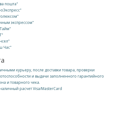
ва пошта"
роЭкспресс"
толюксом"
чным экспрессом"
Тайм"
Т"
нсел"
ш Час"
та
ичными курьеру, после доставки товара, проверки
отоспособности и выдачи заполненного гарантийного
она и товарного чека.
наличный расчет Visa/MasterCard