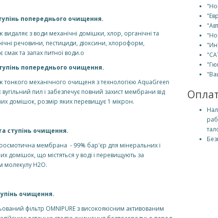
"Но
"Ев
тупінь попереднього очищення.
"Ав
 видаляє з води механічні домішки, хлор, органічні та
"Но
ічні речовини, пестициди, діоксини, хлороформ,
"Ин
 смак та запах питної води.о
"СА
"Гю
тупінь попереднього очищення.
"Ва
ж тонкого механічного очищеня з технологією AquaGreen
 вугільний пил і забезпечує повний захист мембрани від
Опла
их домішок, розмір яких перевищує 1 мікрон.
Нал
раб
тал
а ступінь очищення.
Без
оосмотична мембрана - 99% бар'єр для мінеральних і
их домішок, що містяться у воді і перевищують за
м молекулу H2O.
тупінь очищення.
ьований фільтр OMNIPURE з високоякісним активованим