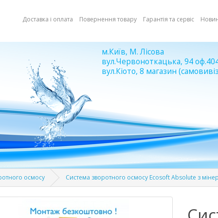
Доставка і оплата
Повернення товару
Гарантія та сервіс
Нови
м.Київ, М. Лісова
вул.Червоноткацька, 94 оф.40
вул.Кіото, 8 магазин (самовивіз
ротного осмосу
Система зворотного осмосу Ecosoft Absolute з міне
Сис