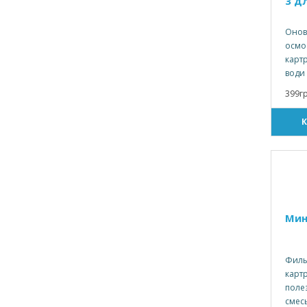
3 д
Онов
осмо
карт
води 
399г
Мин
Филь
карт
поле
смесь