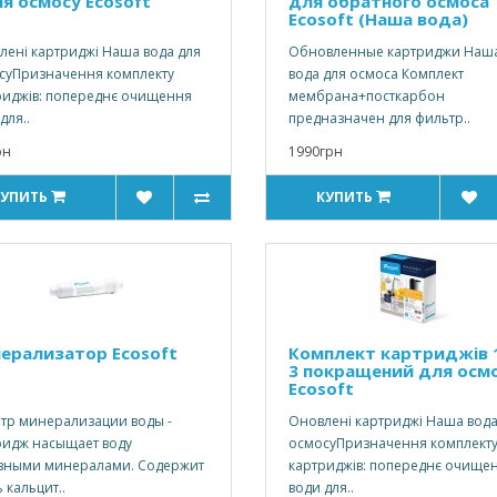
ля осмосу Ecosoft
для обратного осмоса
Ecosoft (Наша вода)
лені картриджі Наша вода для
Обновленные картриджи Наш
суПризначення комплекту
вода для осмоса Комплект
риджів: попереднє очищення
мембрана+посткарбон
для..
предназначен для фильтр..
рн
1990грн
КУПИТЬ
КУПИТЬ
ерализатор Ecosoft
Комплект картриджів 1
3 покращений для осм
Ecosoft
тр минерализации воды -
Оновлені картриджі Наша вода
ридж насыщает воду
осмосуПризначення комплект
зными минералами. Содержит
картриджів: попереднє очище
 кальцит..
води для..