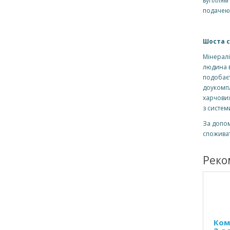
вугіллям
подачею 
Шоста с
Мінералі
людина в
подобаєт
доукомпл
харчових
з систем
За допом
споживат
Реко
Ком