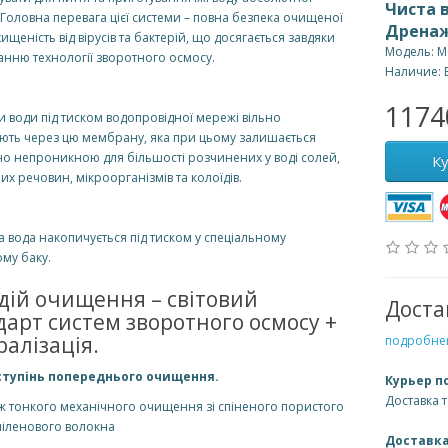
Чиста 
 Головна перевага цієї системи – повна безпека очищеної
Дренаж
хищеність від вірусів та бактерій, що досягається завдяки
Модель: 
анню технології зворотного осмосу.
Наличие: 
1174
 води під тиском водопровідної мережі вільно
ють через цю мембрану, яка при цьому залишається
о непроникною для більшості розчинених у воді солей,
К
их речовин, мікроорганізмів та колоїдів.
вода накопичується під тиском у спеціальному
му баку.
адій очищення – світовий
Доста
дарт систем зворотного осмосу +
ралізація.
подробней
тупінь попереднього очищення.
Курьер п
Доставка 
 тонкого механічного очищення зі спіненого пористого
піленового волокна
Доставка