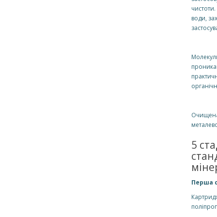
чистоти.
води, за
застосув
Молекули
проника
практичн
органічн
Очищена 
металево
5 ст
стан
міне
Перша с
Картридж
поліпро