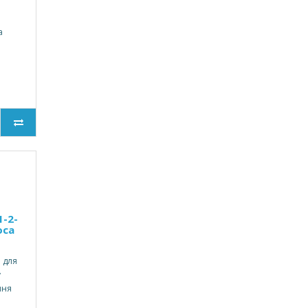
а
-2-
оса
 для
у
ння